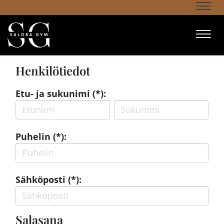
Navi
Navi
Henkilötiedot
Etu- ja sukunimi (*):
Puhelin (*):
Sähköposti (*):
Salasana