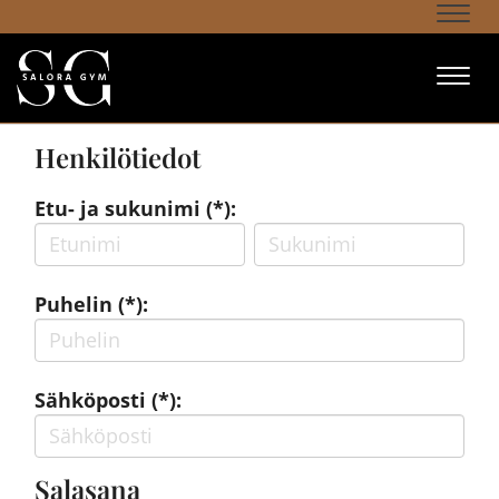
Navi
Navi
Henkilötiedot
Etu- ja sukunimi (*):
Puhelin (*):
Sähköposti (*):
Salasana