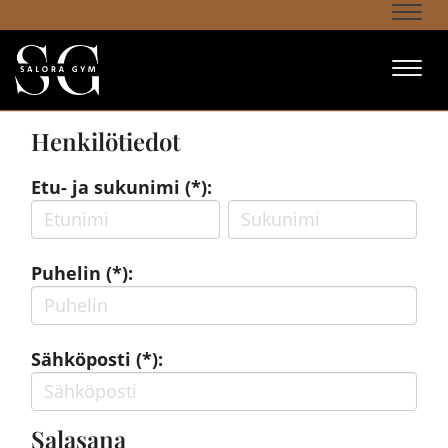
Navi
Navi
Henkilötiedot
Etu- ja sukunimi (*):
Puhelin (*):
Sähköposti (*):
Salasana