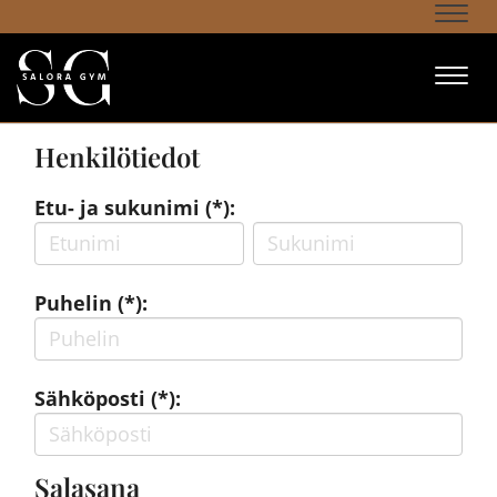
Navi
Navi
Henkilötiedot
Etu- ja sukunimi (*):
Puhelin (*):
Sähköposti (*):
Salasana