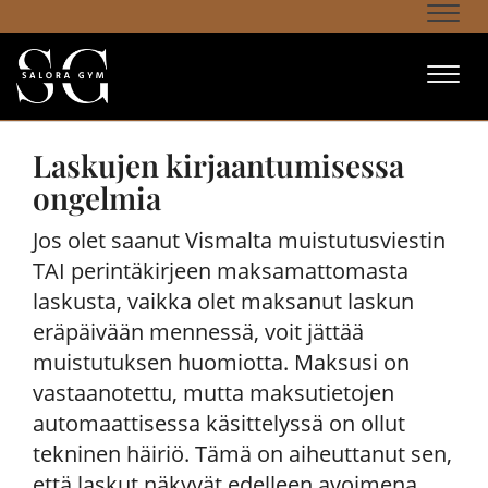
Navi
Navi
Laskujen kirjaantumisessa
ongelmia
Jos olet saanut Vismalta muistutusviestin
TAI perintäkirjeen maksamattomasta
laskusta, vaikka olet maksanut laskun
eräpäivään mennessä, voit jättää
muistutuksen huomiotta. Maksusi on
vastaanotettu, mutta maksutietojen
automaattisessa käsittelyssä on ollut
tekninen häiriö. Tämä on aiheuttanut sen,
että laskut näkyvät edelleen avoimena,