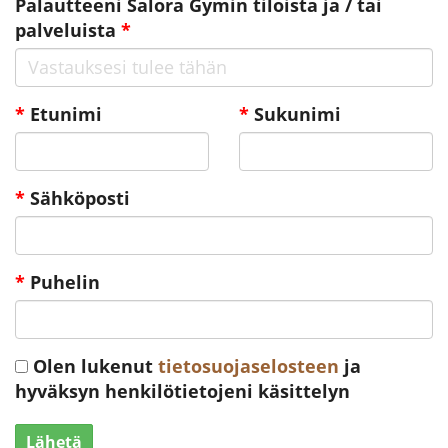
Palautteeni Salora Gymin tiloista ja / tai
palveluista
*
*
Etunimi
*
Sukunimi
*
Sähköposti
*
Puhelin
Olen lukenut
tietosuojaselosteen
ja
hyväksyn henkilötietojeni käsittelyn
Lähetä