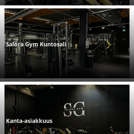
Salora Gym Kuntosali
Salora Gym ryhmäliikunta
Kanta-asiakkuus