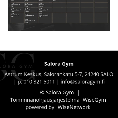
Salora Gym
Astrum Keskus, Salorankatu 5-7, 24240 SALO
| p. 010 321 5011 | info@saloragym.fi
© Salora Gym
|
Toiminnanohjausjärjestelmä
WiseGym
powered by
WiseNetwork