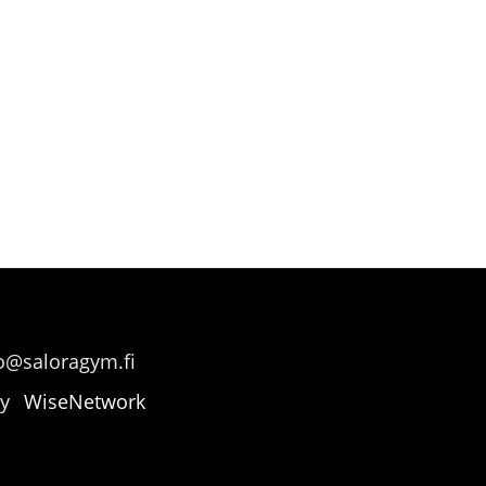
fo@saloragym.fi
by
WiseNetwork