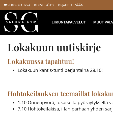
VERKKOKAUPPA
REKISTERÖIDY
KIRJAUDU SISÄÄN
LIIKUNTAPALVELUT
MUUT PAL
Lokakuun uutiskirje
Lokakuussa tapahtuu!
Lokakuun kantis-tunti perjantaina 28.10!
Hohtokeilauksen teemaillat lokaku
1.10 Onnenpyörä, jokaisella pyöräytyksellä vo
7.10 Hohtokeilakisa, illan parhaan yhden sarj