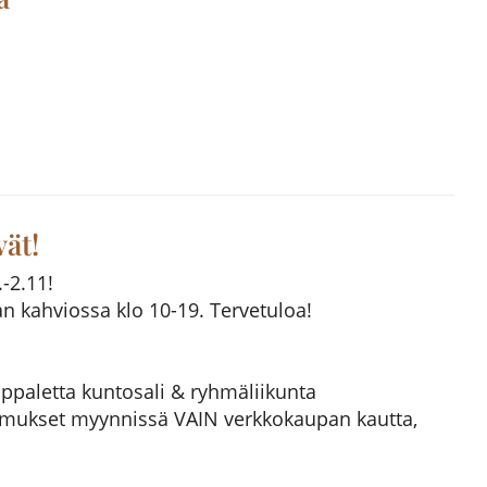
ät!
-2.11!
an kahviossa klo 10-19. Tervetuloa!
appaletta kuntosali & ryhmäliikunta
imukset myynnissä VAIN verkkokaupan kautta,