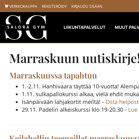
VERKKOKAUPPA
REKISTERÖIDY
KIRJAUDU SISÄÄN
LIIKUNTAPALVELUT
MUUT PAL
Marraskuun uutiskirje
Marraskuussa tapahtuu
1.-2.11. Hanhivaara täyttää 10-vuotta! Alemp
1.11. sulkapallokurssi alkaa, vielä ehdit muk
Isänpäivään lahjakortit meiltä! -
Osta helposti
29.11. Padelin alkeiskurssi klo 19-20.30 -
Lue 
Keilahallin teemaillat marraskuuss