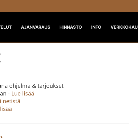
VELUT
AJANVARAUS
HINNASTO
INFO
VERKKOKAU
!
ana ohjelma & tarjoukset
aan -
Lue lisää
 netistä
lisää
a