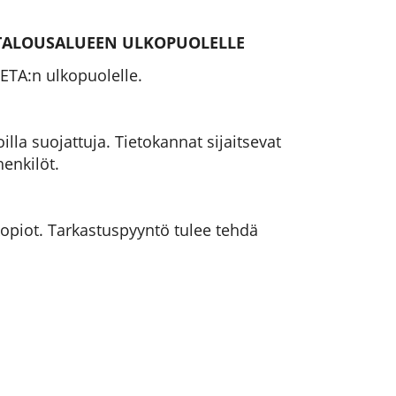
 TALOUSALUEEN ULKOPUOLELLE
i ETA:n ulkopuolelle.
illa suojattuja. Tietokannat sijaitsevat
henkilöt.
 kopiot. Tarkastuspyyntö tulee tehdä