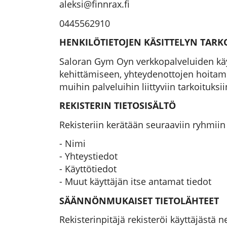
aleksi@finnrax.fi
0445562910
HENKILÖTIETOJEN KÄSITTELYN TARKO
Saloran Gym Oyn verkkopalveluiden käytt
kehittämiseen, yhteydenottojen hoitamis
muihin palveluihin liittyviin tarkoituksii
REKISTERIN TIETOSISÄLTÖ
Rekisteriin kerätään seuraaviin ryhmiin 
- Nimi
- Yhteystiedot
- Käyttötiedot
- Muut käyttäjän itse antamat tiedot
SÄÄNNÖNMUKAISET TIETOLÄHTEET
Rekisterinpitäjä rekisteröi käyttäjästä 