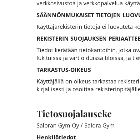
verkkosivustoa ja verkkopalvelua käytt
SÄÄNNÖNMUKAISET TIETOJEN LUOVUT
Käyttäjärekisterin tietoja ei luovuteta k
REKISTERIN SUOJAUKSEN PERIAATTE
Tiedot kerätään tietokantoihin, jotka ova
lukituissa ja vartioiduissa tiloissa, ja t
TARKASTUS-OIKEUS
Käyttäjällä on oikeus tarkastaa rekister
kirjallisesti ja osoittaa rekisterinpitäjäll
Tietosuojalauseke
Saloran Gym Oy / Salora Gym
Henkilötiedot