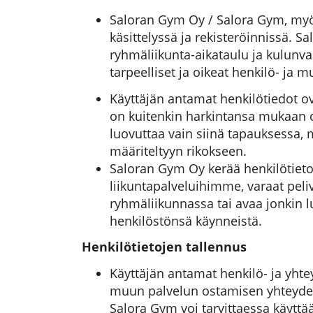
Saloran Gym Oy / Salora Gym, myö
käsittelyssä ja rekisteröinnissä. S
ryhmäliikunta-aikataulu ja kulunva
tarpeelliset ja oikeat henkilö- ja m
Käyttäjän antamat henkilötiedot ov
on kuitenkin harkintansa mukaan oi
luovuttaa vain siinä tapauksessa, m
määriteltyyn rikokseen.
Saloran Gym Oy kerää henkilötietoj
liikuntapalveluihimme, varaat peliv
ryhmäliikunnassa tai avaa jonkin lu
henkilöstönsä käynneistä.
Henkilötietojen tallennus
Käyttäjän antamat henkilö- ja yhte
muun palvelun ostamisen yhteydess
Salora Gym voi tarvittaessa käyttää