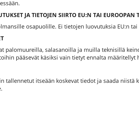
äessään.
UKSET JA TIETOJEN SIIRTO EU:N TAI EUROOPAN
olmansille osapuolille. Ei tietojen luovutuksia EU:n ta
ET
t palomuureilla, salasanoilla ja muilla teknisillä keino
ietoihin pääsevät käsiksi vain tietyt ennalta määritellyt 
iin tallennetut itseään koskevat tiedot ja saada niistä
e.