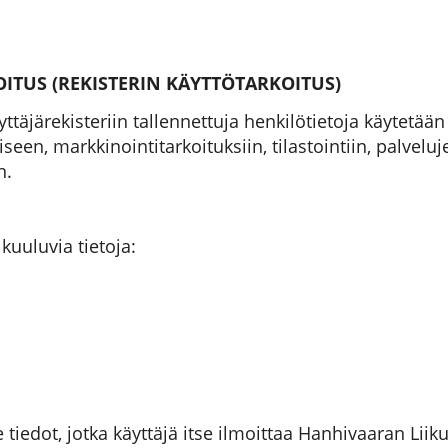
ITUS (REKISTERIN KÄYTTÖTARKOITUS)
äjärekisteriin tallennettuja henkilötietoja käytetään
een, markkinointitarkoituksiin, tilastointiin, palvel
n.
kuuluvia tietoja:
ne tiedot, jotka käyttäjä itse ilmoittaa Hanhivaaran Lii