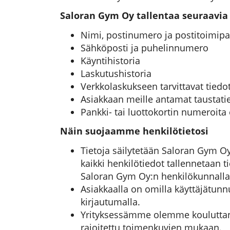
Saloran Gym Oy tallentaa seuraavia 
Nimi, postinumero ja postitoimipa
Sähköposti ja puhelinnumero
Käyntihistoria
Laskutushistoria
Verkkolaskukseen tarvittavat tiedo
Asiakkaan meille antamat taustatie
Pankki- tai luottokortin numeroita 
Näin suojaamme henkilötietosi
Tietoja säilytetään Saloran Gym Oy
kaikki henkilötiedot tallennetaan 
Saloran Gym Oy:n henkilökunnalla 
Asiakkaalla on omilla käyttäjätunn
kirjautumalla.
Yrityksessämme olemme kouluttane
rajoitettu toimenkuvien mukaan.