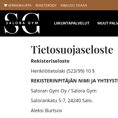
VERKKOKAUPPA
REKISTERÖIDY
KIRJAUDU SISÄÄN
LIIKUNTAPALVELUT
MUUT PAL
Tietosuojaseloste
Rekisteriseloste
Henkilötietolaki (523/99) 10 §
REKISTERINPITÄJÄN NIMI JA YHTEYST
Saloran Gym Oy / Salora Gym
Salorankatu 5-7, 24240 Salo.
Aleksi Burtsov