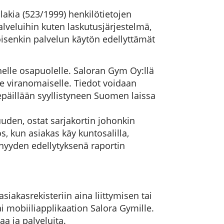
kia (523/1999) henkilötietojen
alveluihin kuten laskutusjärjestelmä,
oisenkin palvelun käytön edellyttämät
nelle osapuolelle. Saloran Gym Oy:llä
le viranomaiselle. Tiedot voidaan
i epäillään syyllistyneen Suomen laissa
uuden, ostat sarjakortin johonkin
s, kun asiakas käy kuntosalilla,
senyyden edellytyksenä raportin
iakasrekisteriin aina liittymisen tai
 mobiiliapplikaation Salora Gymille.
a ja palveluita.