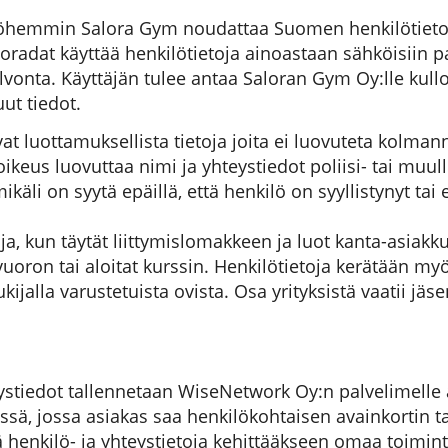
hemmin Salora Gym noudattaa Suomen henkilötietola
aloradat käyttää henkilötietoja ainoastaan sähköisiin p
lvonta. Käyttäjän tulee antaa Saloran Gym Oy:lle kull
uut tiedot.
at luottamuksellista tietoja joita ei luovuteta kolman
keus luovuttaa nimi ja yhteystiedot poliisi- tai muul
ikäli on syytä epäillä, että henkilö on syyllistynyt ta
a, kun täytät liittymislomakkeen ja luot kanta-asiakk
uoron tai aloitat kurssin. Henkilötietoja kerätään myö
kijalla varustetuista ovista. Osa yrityksistä vaatii jä
ystiedot tallennetaan WiseNetwork Oy:n palvelimelle as
ä, jossa asiakas saa henkilökohtaisen avainkortin tai
 henkilö- ja yhteystietoja kehittääkseen omaa toiminta