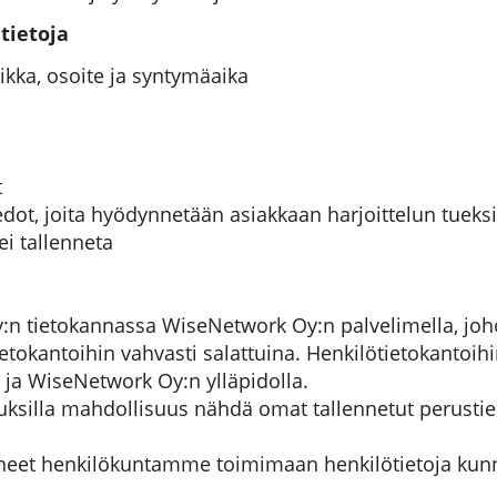
tietoja
ikka, osoite ja syntymäaika
t
dot, joita hyödynnetään asiakkaan harjoittelun tueksi
ei tallenneta
:n tietokannassa WiseNetwork Oy:n palvelimella, joho
tietokantoihin vahvasti salattuina. Henkilötietokantoi
ja WiseNetwork Oy:n ylläpidolla.
uksilla mahdollisuus nähdä omat tallennetut perustie
et henkilökuntamme toimimaan henkilötietoja kunni