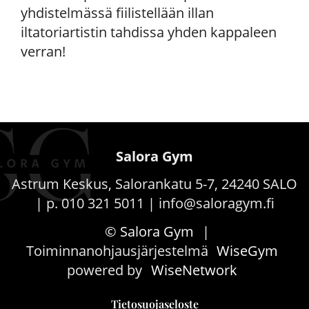
yhdistelmässä fiilistellään illan
iltatoriartistin tahdissa yhden kappaleen
verran!
Salora Gym
Astrum Keskus, Salorankatu 5-7, 24240 SALO
| p. 010 321 5011 | info@saloragym.fi
© Salora Gym
|
Toiminnanohjausjärjestelmä
WiseGym
powered by
WiseNetwork
Tietosuojaseloste