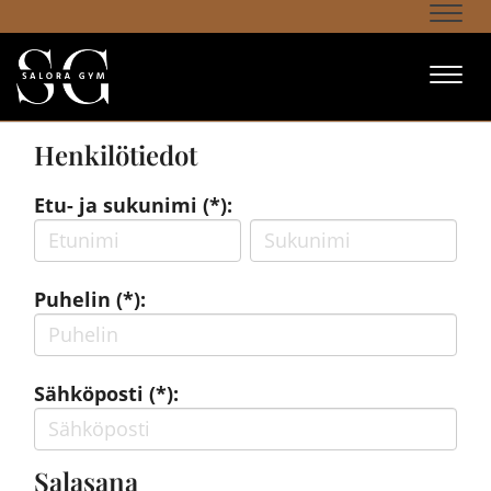
Navi
Navi
Henkilötiedot
Etu- ja sukunimi (*):
Puhelin (*):
Sähköposti (*):
Salasana