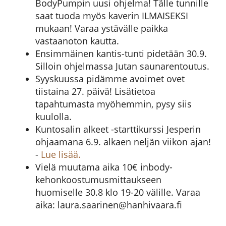
BodyPumpin uusi ohjelma! Tälle tunnille
saat tuoda myös kaverin ILMAISEKSI
mukaan! Varaa ystävälle paikka
vastaanoton kautta.
Ensimmäinen kantis-tunti pidetään 30.9.
Silloin ohjelmassa Jutan saunarentoutus.
Syyskuussa pidämme avoimet ovet
tiistaina 27. päivä! Lisätietoa
tapahtumasta myöhemmin, pysy siis
kuulolla.
Kuntosalin alkeet -starttikurssi Jesperin
ohjaamana 6.9. alkaen neljän viikon ajan!
-
Lue lisää.
Vielä muutama aika 10€ inbody-
kehonkoostumusmittaukseen
huomiselle 30.8 klo 19-20 välille. Varaa
aika: laura.saarinen@hanhivaara.fi