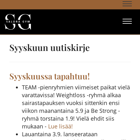
Navi
Navi
Syyskuun uutiskirje
Syyskuussa tapahtuu!
TEAM -pienryhmien viimeiset paikat vielä
varattavissa! Weightloss -ryhmä alkaa
sairastapauksen vuoksi sittenkin ensi
viikon maanantaina 5.9 ja Be Strong -
ryhmä torstaina 1.9! Vielä ehdit siis
mukaan -
Lue lisää!
Lauantaina 3.9. lanseerataan