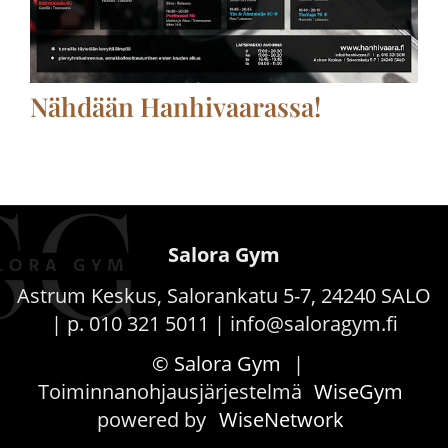
Nähdään Hanhivaarassa!
Salora Gym
Astrum Keskus, Salorankatu 5-7, 24240 SALO
| p. 010 321 5011 | info@saloragym.fi
© Salora Gym
|
Toiminnanohjausjärjestelmä
WiseGym
powered by
WiseNetwork